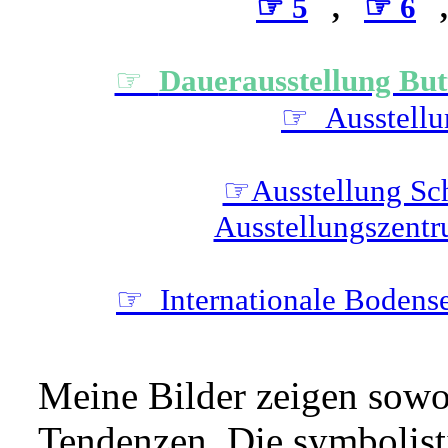
☞ 5
,
☞ 6
☞
Dauerausstellung But
☞ Ausstellu
☞Ausstellung Sch
Ausstellungszent
☞ Internationale Bodens
Meine Bilder zeigen sowoh
Tendenzen. Die symbolist