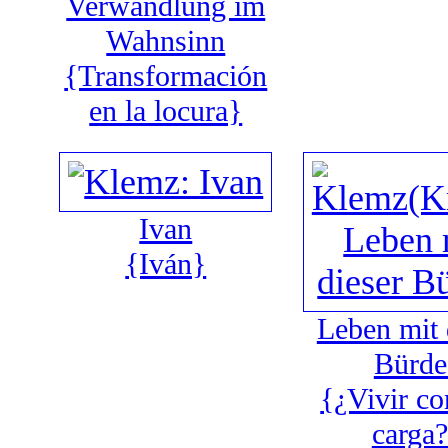
Verwandlung im
Wahnsinn
{Transformación
en la locura}
Ivan
{Iván}
Leben mit 
Bürde
{¿Vivir co
carga