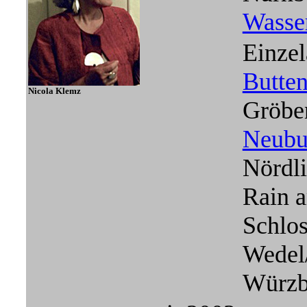
Wasse
Einzel
Butte
Nicola Klemz
Gröbe
Neubu
Nördl
Rain 
Schlo
Wedel
Würzb