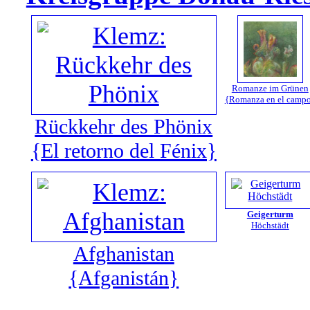
Romanze im Grünen
{Romanza en el camp
Rückkehr des Phönix
{El retorno del Fénix}
Geigerturm
Höchstädt
Afghanistan
{Afganistán}