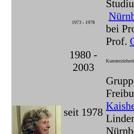
Studiu
Nürn
1973 - 1978
bei Pr
Prof.
1980 -
Kunsterziehe
2003
Gruppe
Freibu
Kaish
seit 1978
Linde
Nürnb