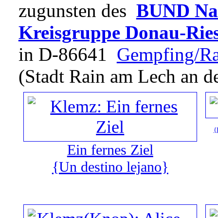
zugunsten des
BUND Natu
Kreisgruppe Donau-Rie
in D-86641
Gempfing/Ra
(Stadt Rain am Lech an d
{
Ein fernes Ziel
{Un destino lejano}