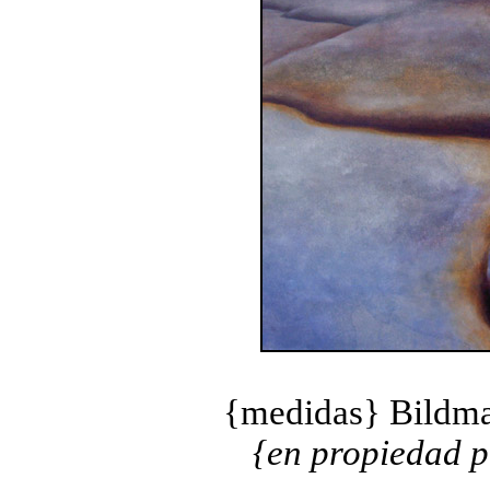
{medidas} Bildm
{en propiedad p