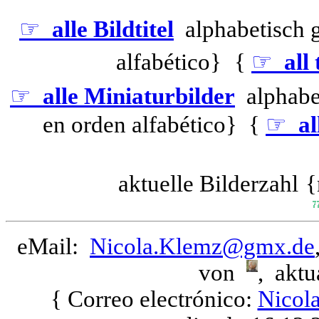
☞
alle Bildtitel
alphabetisch 
alfabético}
{
☞
all 
☞
alle Miniaturbilder
alphabe
en orden alfabético} {
☞
al
aktuelle Bilderzahl
{
eMail:
Nicola.Klemz@gmx.de
von
, aktu
{ Correo electrónico:
Nicol