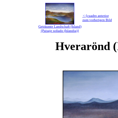
☜{cuadro anterior
zum vorherigen Bild
Geträumte Landschaft (Island)
{Paisaje soñado (Islandia)}
Hverarönd (I