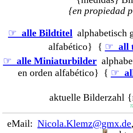
{en propiedad p
☞
alle Bildtitel
alphabetisch 
alfabético}
{
☞
all 
☞
alle Miniaturbilder
alphabet
en orden alfabético} {
☞
al
aktuelle Bilderzahl
{
eMail:
Nicola.Klemz@gmx.de