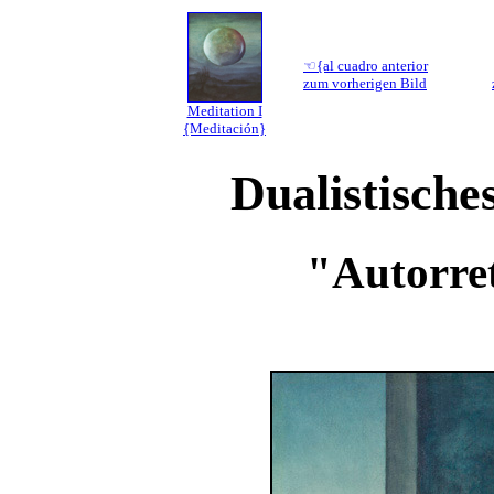
☜{al cuadro anterior
zum vorherigen Bild
Meditation I
{Meditación}
Dualistisches
"Autorret