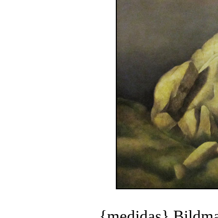
{medidas} Bildm