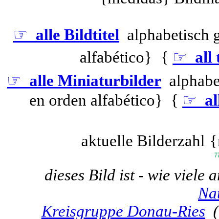
☞
alle Bildtitel
alphabetisch 
alfabético}
{
☞
all 
☞
alle Miniaturbilder
alphabe
en orden alfabético} {
☞
al
aktuelle Bilderzahl
{
dieses Bild ist - wie viele
Nat
Kreisgruppe Donau-Ries
(