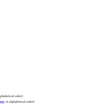
phabetical order}
ures
in alphabetical order}