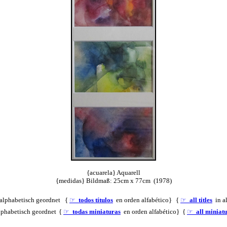
{acuarela} Aquarell
{medidas} Bildmaß: 25cm x 77cm (1978)
lphabetisch geordnet {
☞
todos títulos
en orden alfabético}
{
☞
all titles
in al
phabetisch geordnet
{
☞
todas miniaturas
en orden alfabético} {
☞
all miniat