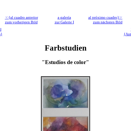
☜{al cuadro anterior
a galería
al próximo cuadro}☞
zum vorherigen Bild
zur Galerie I
zum nächsten Bild
d
a}
{Ant
Farbstudien
"Estudios de color"