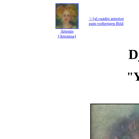
☜{al cuadro anterior
zum vorherigen Bild
Artemis
{Artemisa}
D
"