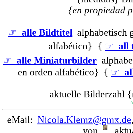
{en propiedad p
☞
alle Bildtitel
alphabetisch 
alfabético}
{
☞
all 
☞
alle Miniaturbilder
alphabet
en orden alfabético} {
☞
al
aktuelle Bilderzahl 
eMail:
Nicola.Klemz@gmx.de
von
, aktu